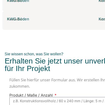
KWG Böden
Kor
Hersteller:
Inha
KWG Böden
Kor
Hersteller:
Inha
Sie wissen schon, was Sie wollen?
Erhalten Sie jetzt unser unve
für Ihr Projekt
Füllen Sie hierfür unser Formular aus. Wir erstellen 
zukommen.
Produkt / Maße / Anzahl