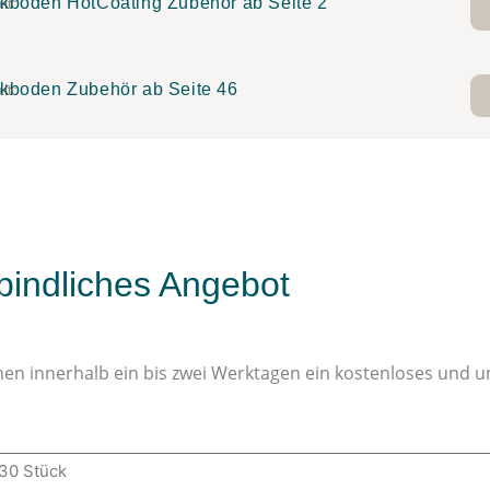
kboden HotCoating Zubehör ab Seite 2
lt:
kboden Zubehör ab Seite 46
lt:
rbindliches Angebot
Ihnen innerhalb ein bis zwei Werktagen ein kostenloses und 