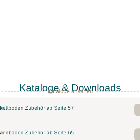
Kataloge & Downloads
Kataloge ansehen
kettboden Zubehör ab Seite 57
lt:
ignboden Zubehör ab Seite 65
lt: