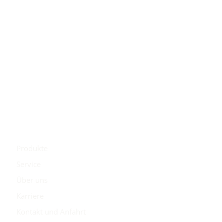
Montag – Freitag
07:30 – 12:15 Uhr
13:15 – 17:00 Uhr
Samstag
08:00 – 11:30 Uhr
Holz Mohr
Produkte
Service
Über uns
Karriere
Kontakt und Anfahrt