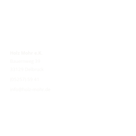
Kontakt
Holz Mohr e.K.
Bauernweg 39
33129 Delbrück
(05257) 59 41
info@holz-mohr.de
Öffnungszeiten