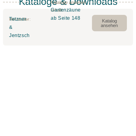
Kataloge & Downloads
Kataloge ansehen
Gartenzäune
Inhalt:
ab Seite 148
Tetzner
Hersteller:
Katalog
ansehen
&
Jentzsch